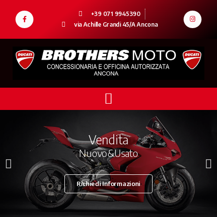
+39 071 9945390
via Achille Grandi 45/A Ancona
Vendita
Nuovo&Usato
Richiedi Informazioni